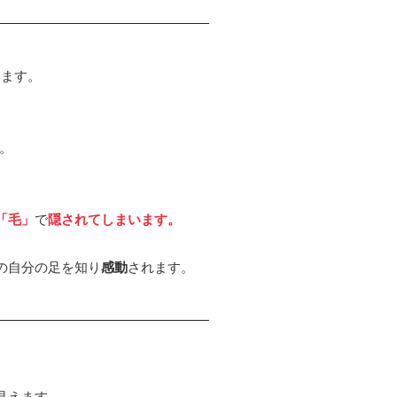
います。
。
「毛」
で
隠されてしまいます。
の自分の足を知り
感動
されます。
見えます。